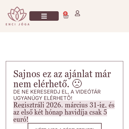
0
Jógázz Velem!
Sajnos ez az ajánlat már
nem elérhető. 🙁
DE NE KERESERDJ EL, A VIDEÓTÁR
UGYANÚGY ELÉRHETŐ!
Regisztrálj 2026. március 31-ig, és
az első két hónap havidíja csak 5
euró!