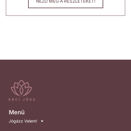
NÉZD MEG A RÉSZLETEKET!
Menü
Jógázz Velem!