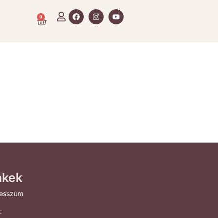
0
nkek
resszum
F