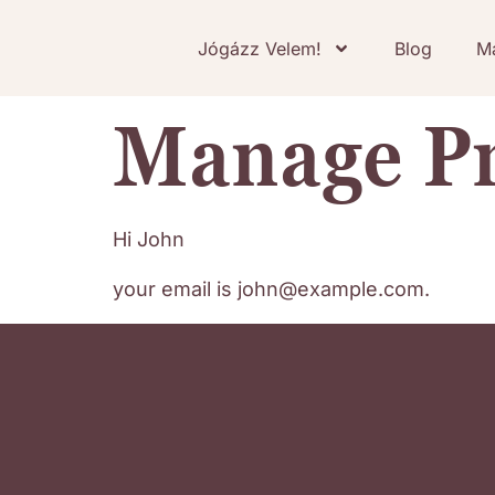
Jógázz Velem!
Blog
M
Manage Pr
Hi
John
your email is
john@example.com
.