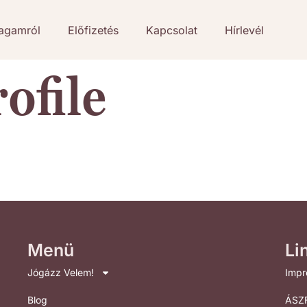
agamról
Előfizetés
Kapcsolat
Hírlevél
ofile
Menü
Li
Jógázz Velem!
Imp
Blog
ÁSZ