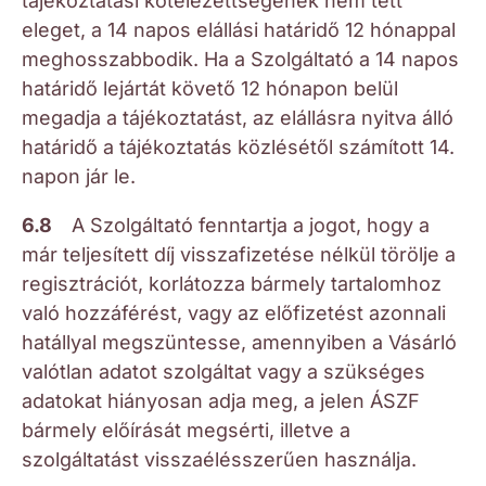
tájékoztatási kötelezettségének nem tett
eleget, a 14 napos elállási határidő 12 hónappal
meghosszabbodik. Ha a Szolgáltató a 14 napos
határidő lejártát követő 12 hónapon belül
megadja a tájékoztatást, az elállásra nyitva álló
határidő a tájékoztatás közlésétől számított 14.
napon jár le.
6.8
A Szolgáltató fenntartja a jogot, hogy a
már teljesített díj visszafizetése nélkül törölje a
regisztrációt, korlátozza bármely tartalomhoz
való hozzáférést, vagy az előfizetést azonnali
hatállyal megszüntesse, amennyiben a Vásárló
valótlan adatot szolgáltat vagy a szükséges
adatokat hiányosan adja meg, a jelen ÁSZF
bármely előírását megsérti, illetve a
szolgáltatást visszaélésszerűen használja.