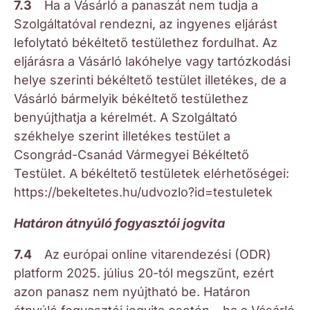
7.3
Ha a Vásárló a panaszát nem tudja a
Szolgáltatóval rendezni, az ingyenes eljárást
lefolytató békéltető testülethez fordulhat. Az
eljárásra a Vásárló lakóhelye vagy tartózkodási
helye szerinti békéltető testület illetékes, de a
Vásárló bármelyik békéltető testülethez
benyújthatja a kérelmét. A Szolgáltató
székhelye szerint illetékes testület a
Csongrád-Csanád Vármegyei Békéltető
Testület. A békéltető testületek elérhetőségei:
https://bekeltetes.hu/udvozlo?id=testuletek
Határon átnyúló fogyasztói jogvita
7.4
Az európai online vitarendezési (ODR)
platform 2025. július 20-tól megszűnt, ezért
azon panasz nem nyújtható be. Határon