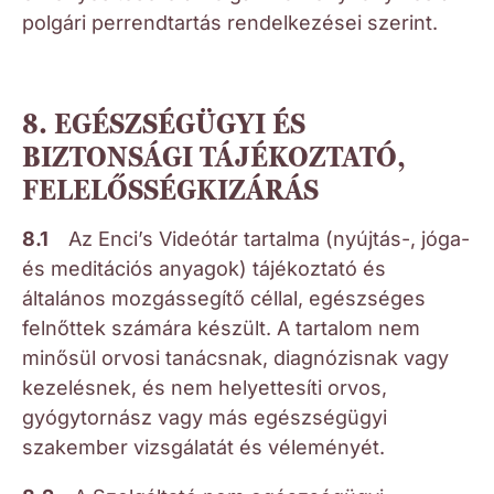
polgári perrendtartás rendelkezései szerint.
8. EGÉSZSÉGÜGYI ÉS
BIZTONSÁGI TÁJÉKOZTATÓ,
FELELŐSSÉGKIZÁRÁS
8.1
Az Enci’s Videótár tartalma (nyújtás-, jóga-
és meditációs anyagok) tájékoztató és
általános mozgássegítő céllal, egészséges
felnőttek számára készült. A tartalom nem
minősül orvosi tanácsnak, diagnózisnak vagy
kezelésnek, és nem helyettesíti orvos,
gyógytornász vagy más egészségügyi
szakember vizsgálatát és véleményét.