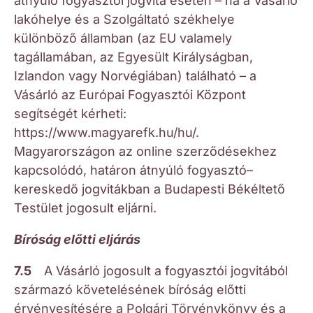
átnyúló fogyasztói jogvita esetén – ha a Vásárló
lakóhelye és a Szolgáltató székhelye
különböző államban (az EU valamely
tagállamában, az Egyesült Királyságban,
Izlandon vagy Norvégiában) található – a
Vásárló az Európai Fogyasztói Központ
segítségét kérheti:
https://www.magyarefk.hu/hu/.
Magyarországon az online szerződésekhez
kapcsolódó, határon átnyúló fogyasztó–
kereskedő jogvitákban a Budapesti Békéltető
Testület jogosult eljárni.
Bíróság előtti eljárás
7.5
A Vásárló jogosult a fogyasztói jogvitából
származó követelésének bíróság előtti
érvényesítésére a Polgári Törvénykönyv és a