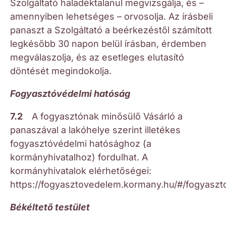
Szolgáltató haladéktalanul megvizsgálja, és –
amennyiben lehetséges – orvosolja. Az írásbeli
panaszt a Szolgáltató a beérkezéstől számított
legkésőbb 30 napon belül írásban, érdemben
megválaszolja, és az esetleges elutasító
döntését megindokolja.
Fogyasztóvédelmi hatóság
7.2
A fogyasztónak minősülő Vásárló a
panaszával a lakóhelye szerint illetékes
fogyasztóvédelmi hatósághoz (a
kormányhivatalhoz) fordulhat. A
kormányhivatalok elérhetőségei:
https://fogyasztovedelem.kormany.hu/#/fogyasz
Békéltető testület