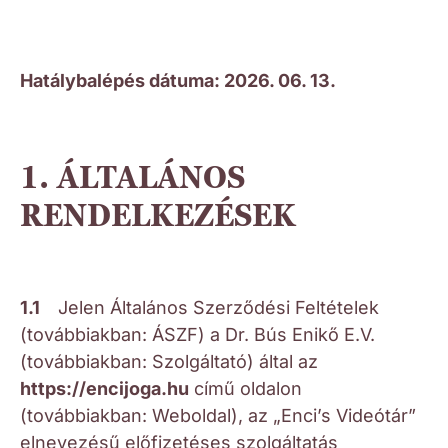
Hatálybalépés dátuma:
2026. 06. 13.
1. ÁLTALÁNOS
RENDELKEZÉSEK
1.1
Jelen Általános Szerződési Feltételek
(továbbiakban: ÁSZF) a Dr. Bús Enikő E.V.
(továbbiakban: Szolgáltató) által az
https://encijoga.hu
című oldalon
(továbbiakban: Weboldal), az „Enci’s Videótár”
elnevezésű előfizetéses szolgáltatás