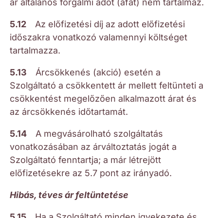
ár általános forgalmi adót (áfát) nem tartalmaz.
5.12
Az előfizetési díj az adott előfizetési
időszakra vonatkozó valamennyi költséget
tartalmazza.
5.13
Árcsökkenés (akció) esetén a
Szolgáltató a csökkentett ár mellett feltünteti a
csökkentést megelőzően alkalmazott árat és
az árcsökkenés időtartamát.
5.14
A megvásárolható szolgáltatás
vonatkozásában az árváltoztatás jogát a
Szolgáltató fenntartja; a már létrejött
előfizetésekre az 5.7 pont az irányadó.
Hibás, téves ár feltüntetése
5.15
Ha a Szolgáltató minden igyekezete és