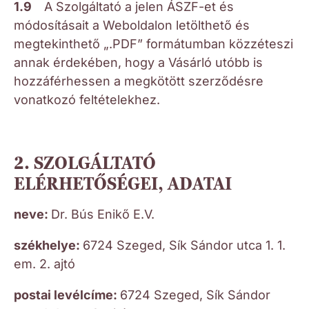
1.9
A Szolgáltató a jelen ÁSZF-et és
módosításait a Weboldalon letölthető és
megtekinthető „.PDF” formátumban közzéteszi
annak érdekében, hogy a Vásárló utóbb is
hozzáférhessen a megkötött szerződésre
vonatkozó feltételekhez.
2. SZOLGÁLTATÓ
ELÉRHETŐSÉGEI, ADATAI
neve:
Dr. Bús Enikő E.V.
székhelye:
6724 Szeged, Sík Sándor utca 1. 1.
em. 2. ajtó
postai levélcíme:
6724 Szeged, Sík Sándor