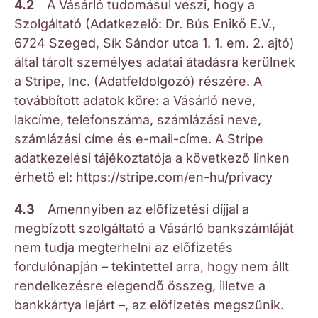
4.2
A Vásárló tudomásul veszi, hogy a
Szolgáltató (Adatkezelő: Dr. Bús Enikő E.V.,
6724 Szeged, Sík Sándor utca 1. 1. em. 2. ajtó)
által tárolt személyes adatai átadásra kerülnek
a Stripe, Inc. (Adatfeldolgozó) részére. A
továbbított adatok köre: a Vásárló neve,
lakcíme, telefonszáma, számlázási neve,
számlázási címe és e-mail-címe. A Stripe
adatkezelési tájékoztatója a következő linken
érhető el: https://stripe.com/en-hu/privacy
4.3
Amennyiben az előfizetési díjjal a
megbízott szolgáltató a Vásárló bankszámláját
nem tudja megterhelni az előfizetés
fordulónapján – tekintettel arra, hogy nem állt
rendelkezésre elegendő összeg, illetve a
bankkártya lejárt –, az előfizetés megszűnik.