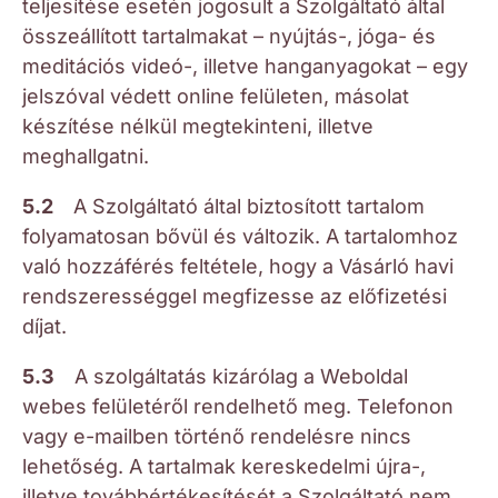
teljesítése esetén jogosult a Szolgáltató által
összeállított tartalmakat – nyújtás-, jóga- és
meditációs videó-, illetve hanganyagokat – egy
jelszóval védett online felületen, másolat
készítése nélkül megtekinteni, illetve
meghallgatni.
5.2
A Szolgáltató által biztosított tartalom
folyamatosan bővül és változik. A tartalomhoz
való hozzáférés feltétele, hogy a Vásárló havi
rendszerességgel megfizesse az előfizetési
díjat.
5.3
A szolgáltatás kizárólag a Weboldal
webes felületéről rendelhető meg. Telefonon
vagy e-mailben történő rendelésre nincs
lehetőség. A tartalmak kereskedelmi újra-,
illetve továbbértékesítését a Szolgáltató nem