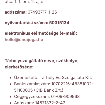
utca 1. 1. em. 2. ajtó
adószáma:
67493717-1-26
nyilvántartási száma: 50315134
elektronikus elérhetősége (e-mail):
hello@encijoga.hu
Tárhelyszolgáltató neve, székhelye,
elérhetősége:
Üzemeltető: Tárhely.Eu Szolgáltató Kft.
Bankszámlaszám: 10702215-48381002-
51100005 (CIB Bank Zrt.)
Cégjegyzékszám: 01-09-909968
Adószám: 14571332-2-42