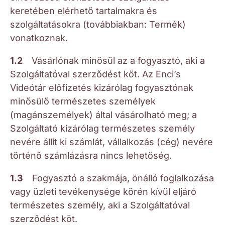
keretében elérhető tartalmakra és
szolgáltatásokra (továbbiakban: Termék)
vonatkoznak.
1.2
Vásárlónak minősül az a fogyasztó, aki a
Szolgáltatóval szerződést köt. Az Enci’s
Videótár előfizetés kizárólag fogyasztónak
minősülő természetes személyek
(magánszemélyek) által vásárolható meg; a
Szolgáltató kizárólag természetes személy
nevére állít ki számlát, vállalkozás (cég) nevére
történő számlázásra nincs lehetőség.
1.3
Fogyasztó a szakmája, önálló foglalkozása
vagy üzleti tevékenysége körén kívül eljáró
természetes személy, aki a Szolgáltatóval
szerződést köt.