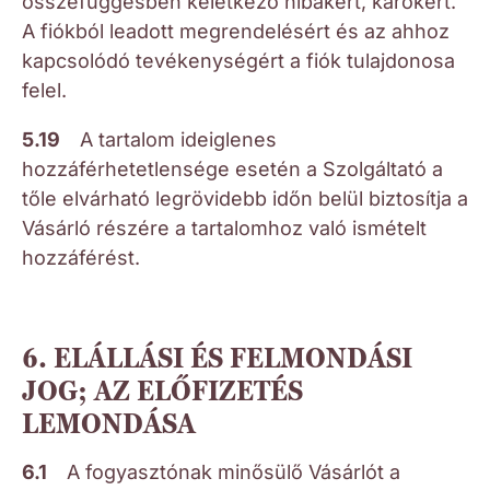
összefüggésben keletkező hibákért, károkért.
A fiókból leadott megrendelésért és az ahhoz
kapcsolódó tevékenységért a fiók tulajdonosa
felel.
5.19
A tartalom ideiglenes
hozzáférhetetlensége esetén a Szolgáltató a
tőle elvárható legrövidebb időn belül biztosítja a
Vásárló részére a tartalomhoz való ismételt
hozzáférést.
6. ELÁLLÁSI ÉS FELMONDÁSI
JOG; AZ ELŐFIZETÉS
LEMONDÁSA
6.1
A fogyasztónak minősülő Vásárlót a