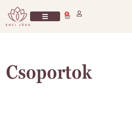
0
Csoportok