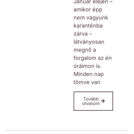
Január elején –
amikor épp
nem vagyunk
karanténba
zárva –
látványosan
megnő a
forgalom az én
óráimon is.
Minden nap
tömve van
Tovább
olvasom