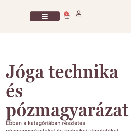
0
Jógázz Velem!
Jóga technika
és
pózmagyarázat
Ebben a kategóriában részletes
pózmagyarázatokat és technikai útmutatókat