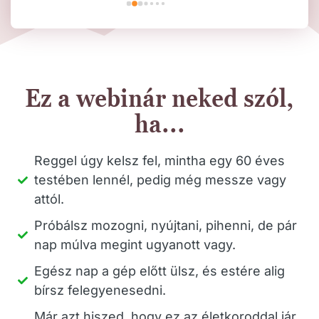
változatossága valamint Enci 
ajánlom 
kedvessége és szaktudása. Több mint 
látogatás
másfél éve folyamatosan járok ide, 
mert imádom a hangulatát ahogy a 
 
fiataloktól az idősebb korosztályig 
Ez a webinár neked szól,
 
mindenki jól érzi magát.  Hálás vagyok 
ha...
z 
mert testileg is lelkileg is érzem a 
rni 
jótékony hatását a jógának.
Reggel úgy kelsz fel, mintha egy 60 éves
testében lennél, pedig még messze vagy
nek 
attól.
nk, 
és 
Próbálsz mozogni, nyújtani, pihenni, de pár
 
nap múlva megint ugyanott vagy.
 
Egész nap a gép előtt ülsz, és estére alig
bírsz felegyenesedni.
oz 
Már azt hiszed, hogy ez az életkoroddal jár,