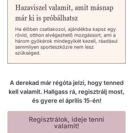
Hazaviszel valamit, amit másnap
már ki is próbálhatsz
Ha élőben csatlakozol, ajándékba kapsz egy
rövid, otthon elvégezhető mozgássort, ami a
három gyökérok mindegyikét kezeli, ráadásul
semmilyen sporteszközre nem lesz
szükséged.
A derekad már régóta jelzi, hogy tenned
kell valamit. Hallgass rá, regisztrálj most,
és gyere el április 15-én!
Regisztrálok, ideje tenni
valamit!