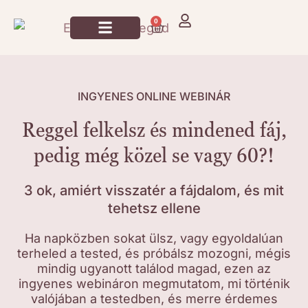
0
Jógázz Velem!
INGYENES ONLINE WEBINÁR
Reggel felkelsz és mindened fáj,
pedig még közel se vagy 60?!
3 ok, amiért visszatér a fájdalom, és mit
tehetsz ellene
Ha napközben sokat ülsz, vagy egyoldalúan
terheled a tested, és próbálsz mozogni, mégis
mindig ugyanott találod magad, ezen az
ingyenes webináron megmutatom, mi történik
valójában a testedben, és merre érdemes