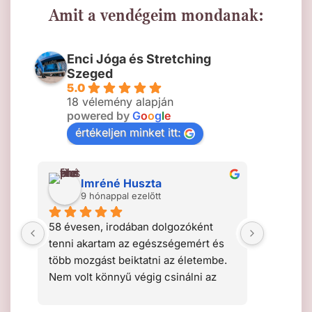
Amit a vendégeim mondanak:
Enci Jóga és Stretching
Szeged
5.0
18 vélemény alapján
powered by
G
o
o
g
l
e
értékeljen minket itt:
Imréné Huszta
E
9 hónappal ezelőtt
9 
em 
58 évesen, irodában dolgozóként 
Néhány h
tt 
tenni akartam az egészségemért és 
annyit a
több mozgást beiktatni az életembe. 
az izmai
Nem volt könnyű végig csinálni az 
haladó ór
. 
órákat, de nagyon megtetszett a 
Az órákon
el 
hangulata, a gyakorlatok 
nagyon jó