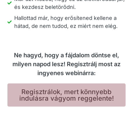
 
és kezdesz beletörődni.
ek 
Hallottad már, hogy erősítened kellene a
hátad, de nem tudod, ez miért nem elég.
 
 
en 
Ne hagyd, hogy a fájdalom döntse el,
milyen napod lesz! Regisztrálj most az
ingyenes webinárra:
Regisztrálok, mert könnyebb
indulásra vágyom reggelente!