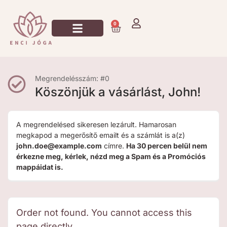
0
Jógázz Velem!
Megrendelésszám: #0
Köszönjük a vásárlást, John!
A megrendelésed sikeresen lezárult. Hamarosan
megkapod a megerősítő emailt és a számlát is a(z)
john.doe@example.com
címre.
Ha 30 percen belül nem
érkezne meg, kérlek, nézd meg a Spam és a Promóciós
mappáidat is.
Order not found. You cannot access this
page directly.