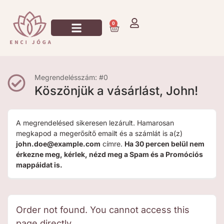
0
Jógázz Velem!
Megrendelésszám: #0
Köszönjük a vásárlást, John!
A megrendelésed sikeresen lezárult. Hamarosan
megkapod a megerősítő emailt és a számlát is a(z)
john.doe@example.com
címre.
Ha 30 percen belül nem
érkezne meg, kérlek, nézd meg a Spam és a Promóciós
mappáidat is.
Order not found. You cannot access this
page directly.