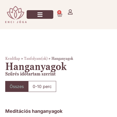
0
Jógázz Velem!
Kezdőlap
»
Tanfolyam(ok)
»
Hanganyagok
Hanganyagok
Szűrés időtartam szerint
Összes
0-10 perc
Meditációs hanganyagok