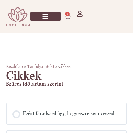
0
Jógázz Velem!
Kezdőlap
»
Tanfolyam(ok)
»
Cikkek
Cikkek
Szűrés időtartam szerint
Ezért fáradsz el úgy, hogy észre sem veszed