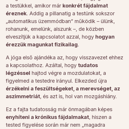
a testükkel, amikor már
konkrét fájdalmat
éreznek
. Addig a pillanatig a testünk sokszor
„automatikus üzemmódban” működik – ülünk,
rohanunk, emelünk, alszunk –, de közben
elveszítjük a kapcsolatot azzal, hogy
hogyan
érezzük magunkat fizikailag
.
A jóga első ajándéka az, hogy visszavezet ehhez
a kapcsolathoz. Azáltal, hogy
tudatos
légzéssel
hajtod végre a mozdulatokat, a
figyelmed a testedre irányul. Elkezded újra
érzékelni a feszültségeket, a merevséget, az
aszimmetriát
, és azt is, hol van mozgáshiány.
Ez a fajta tudatosság már önmagában képes
enyhíteni a krónikus fájdalmakat
, hiszen a
tested figyelése során már nem „magadra