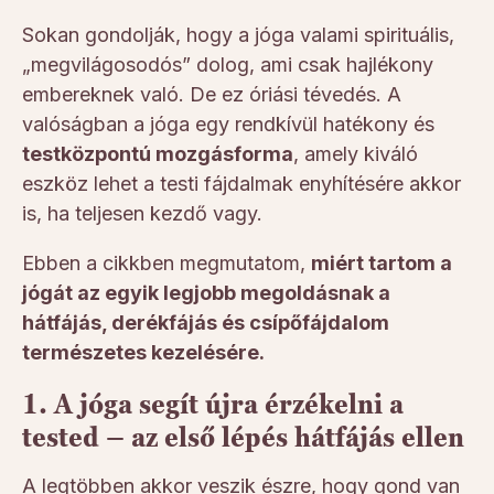
Sokan gondolják, hogy a jóga valami spirituális,
„megvilágosodós” dolog, ami csak hajlékony
embereknek való. De ez óriási tévedés. A
valóságban a jóga egy rendkívül hatékony és
testközpontú mozgásforma
, amely kiváló
eszköz lehet a testi fájdalmak enyhítésére akkor
is, ha teljesen kezdő vagy.
Ebben a cikkben megmutatom,
miért tartom a
jógát az egyik legjobb megoldásnak a
hátfájás, derékfájás és csípőfájdalom
természetes kezelésére.
1. A jóga segít újra érzékelni a
tested – az első lépés hátfájás ellen
A legtöbben akkor veszik észre, hogy gond van