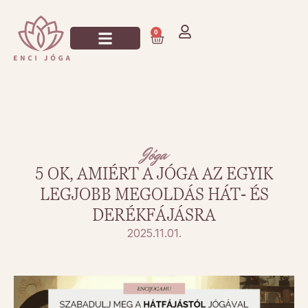
0
Jógázz Velem!
Jóga
5 OK, AMIÉRT A JÓGA AZ EGYIK
LEGJOBB MEGOLDÁS HÁT‑ ÉS
DERÉKFÁJÁSRA
2025.11.01.