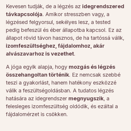
Kevesen tudják, de a légzés az
idegrendszered
távkapcsolója
. Amikor stresszben vagy, a
légzésed felgyorsul, sekélyes lesz, a tested
pedig befeszül és éber állapotba kapcsol. Ez az
állapot rövid távon hasznos, de ha tartóssá válik,
izomfeszültséghez, fájdalomhoz, akár
alvászavarhoz is vezethet
.
A jóga egyik alapja, hogy
mozgás és légzés
összehangoltan történik
. Ez nemcsak szebbé
teszi a gyakorlást, hanem hatékony eszközzé
válik a feszültségoldásban. A tudatos légzés
hatására az idegrendszer
megnyugszik
, a
felesleges izomfeszültség oldódik, és ezáltal a
fájdalomérzet is csökken.