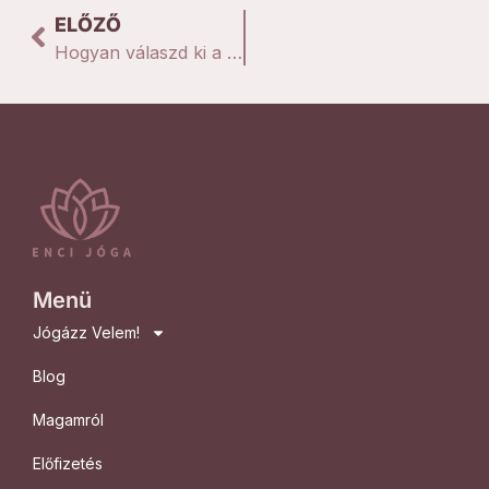
ELŐZŐ
Hogyan válaszd ki a számodra megfelelő jógaórát?
Menü
Jógázz Velem!
Blog
Magamról
Előfizetés