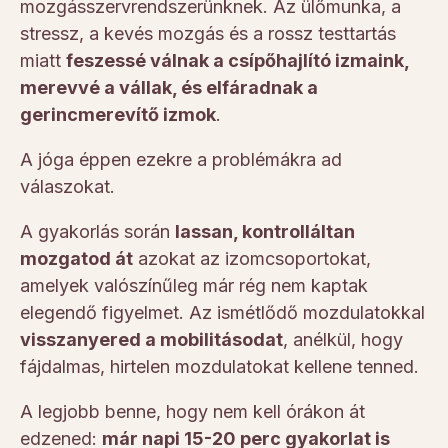
mozgásszervrendszerünknek. Az ülőmunka, a
stressz, a kevés mozgás és a rossz testtartás
miatt
feszessé válnak a csípőhajlító izmaink,
merevvé a vállak, és elfáradnak a
gerincmerevítő izmok
.
A jóga éppen ezekre a problémákra ad
válaszokat.
A gyakorlás során
lassan, kontrolláltan
mozgatod át
azokat az izomcsoportokat,
amelyek valószínűleg már rég nem kaptak
elegendő figyelmet. Az ismétlődő mozdulatokkal
visszanyered a mobilitásodat
, anélkül, hogy
fájdalmas, hirtelen mozdulatokat kellene tenned.
A legjobb benne, hogy nem kell órákon át
edzened:
már napi 15-20 perc gyakorlat is