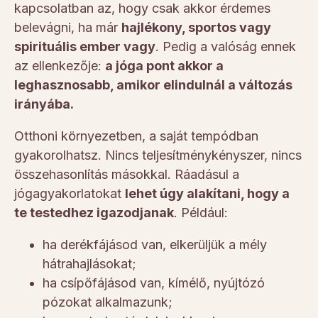
kapcsolatban az, hogy csak akkor érdemes
belevágni, ha már
hajlékony, sportos vagy
spirituális ember vagy
. Pedig a valóság ennek
az ellenkezője:
a jóga pont akkor a
leghasznosabb, amikor elindulnál a változás
irányába.
Otthoni környezetben, a saját tempódban
gyakorolhatsz. Nincs teljesítménykényszer, nincs
összehasonlítás másokkal. Ráadásul a
jógagyakorlatokat
lehet úgy alakítani, hogy a
te testedhez igazodjanak
. Például:
ha derékfájásod van, elkerüljük a mély
hátrahajlásokat;
ha csípőfájásod van, kímélő, nyújtózó
pózokat alkalmazunk;