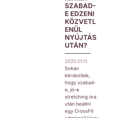
SZABAD-
E EDZENI
KÖZVETL
ENÜL
NYÚJTÁS
UTÁN?
2020.01.11.
Sokan
kérdezitek,
hogy szabad-
e, jó-e
stretching óra
után beállni
egy CrossFit