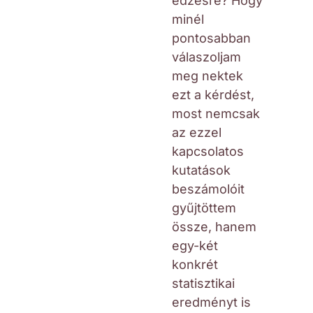
edzésre? Hogy
minél
pontosabban
válaszoljam
meg nektek
ezt a kérdést,
most nemcsak
az ezzel
kapcsolatos
kutatások
beszámolóit
gyűjtöttem
össze, hanem
egy-két
konkrét
statisztikai
eredményt is