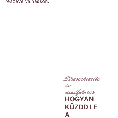
részévé válhasson.
Stresszkezelés
és
mindfulness
HOGYAN
KÜZDD LE
A