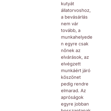
kutyát
állatorvoshoz,
a bevásárlás
nem vár
tovább, a
munkahelyede
n egyre csak
nőnek az
elvárások, az
elvégzett
munkáért járó
köszönet
pedig rendre
elmarad. Az
apróságok
egyre jobban
bosszantanak,