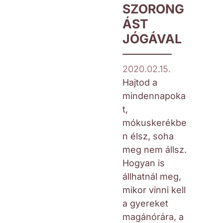
SZORONG
ÁST
JÓGÁVAL
2020.02.15.
Hajtod a
mindennapoka
t,
mókuskerékbe
n élsz, soha
meg nem állsz.
Hogyan is
állhatnál meg,
mikor vinni kell
a gyereket
magánórára, a