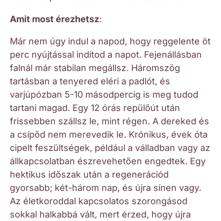
Amit most érezhetsz
:
Már nem úgy indul a napod, hogy reggelente öt
perc nyújtással indítod a napot. Fejenállásban
falnál már stabilan megállsz. Háromszög
tartásban a tenyered eléri a padlót, és
varjúpózban 5-10 másodpercig is meg tudod
tartani magad. Egy 12 órás repülőút után
frissebben szállsz le, mint régen. A dereked és
a csípőd nem merevedik le. Krónikus, évek óta
cipelt feszültségek, például a válladban vagy az
állkapcsolatban észrevehetően engedtek. Egy
hektikus időszak után a regenerációd
gyorsabb; két-három nap, és újra sínen vagy.
Az életkoroddal kapcsolatos szorongásod
sokkal halkabbá vált, mert érzed, hogy újra