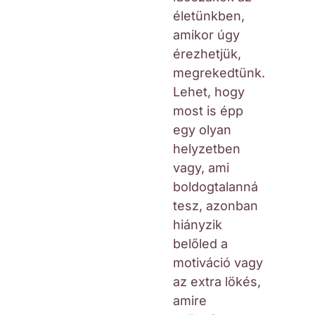
életünkben,
amikor úgy
érezhetjük,
megrekedtünk.
Lehet, hogy
most is épp
egy olyan
helyzetben
vagy, ami
boldogtalanná
tesz, azonban
hiányzik
belőled a
motiváció vagy
az extra lökés,
amire