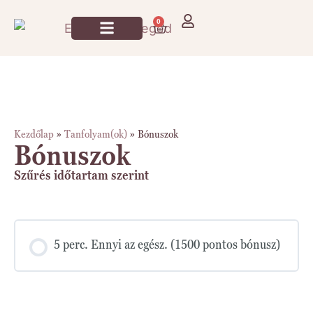
0
Jógázz Velem!
Kezdőlap
»
Tanfolyam(ok)
»
Bónuszok
Bónuszok
Szűrés időtartam szerint
5 perc. Ennyi az egész. (1500 pontos bónusz)