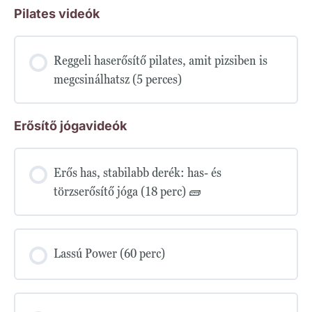
Pilates videók
Reggeli haserősítő pilates, amit pizsiben is
megcsinálhatsz (5 perces)
Erősítő jógavideók
Erős has, stabilabb derék: has- és
törzserősítő jóga (18 perc) 🧱
Lassú Power (60 perc)