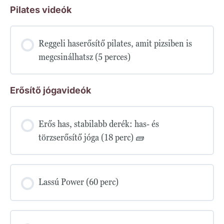
Pilates videók
Reggeli haserősítő pilates, amit pizsiben is
megcsinálhatsz (5 perces)
Erősítő jógavideók
Erős has, stabilabb derék: has- és
törzserősítő jóga (18 perc) 🧱
Lassú Power (60 perc)