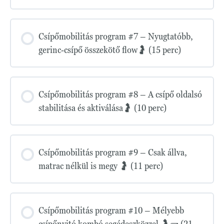
Csípőmobilitás program #7 – Nyugtatóbb,
gerinc-csípő összekötő flow🤰 (15 perc)
Csípőmobilitás program #8 – A csípő oldalsó
stabilitása és aktiválása🤰 (10 perc)
Csípőmobilitás program #9 – Csak állva,
matrac nélkül is megy 🤰 (11 perc)
Csípőmobilitás program #10 – Mélyebb
csípőnyitó kombó segédeszközzel 🤰🧱 (21