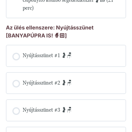
perc)
Az ülés ellenszere: Nyújtásszünet
[BANYAPÚPRA IS! 🧙🏻]
Nyújtásszünet #1 🤰🪑
Nyújtásszünet #2 🤰🪑
Nyújtásszünet #3 🤰🪑