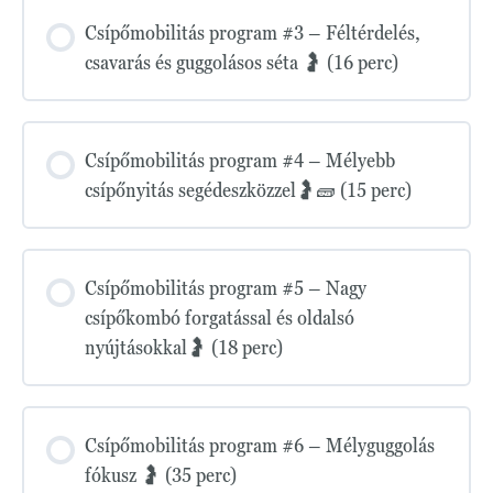
Csípőmobilitás program #3 – Féltérdelés,
csavarás és guggolásos séta 🤰 (16 perc)
Csípőmobilitás program #4 – Mélyebb
csípőnyitás segédeszközzel🤰🧱 (15 perc)
Csípőmobilitás program #5 – Nagy
csípőkombó forgatással és oldalsó
nyújtásokkal🤰 (18 perc)
Csípőmobilitás program #6 – Mélyguggolás
fókusz 🤰 (35 perc)