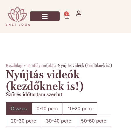
0
Jógázz Velem!
Kezdőlap
»
Tanfolyam(ok)
»
Nyújtás videók (kezdőknek is!)
Nyújtás videók
(kezdőknek is!)
Szűrés időtartam szerint
Összes
0-10 perc
10-20 perc
20-30 perc
30-40 perc
50-60 perc