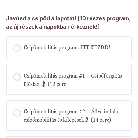
Javítsd a csípőd állapotát! [10 részes program,
az új részek a napokban érkeznek!]
Csípőmobilitás program: ITT KEZDD!
Csípőmobilitás program #1 – Csípőforgatás
ülésben🤰 (12 perc)
Csípőmobilitás program #2 – Állva induló
csípőmobilitás és kilépések🤰 (14 perc)