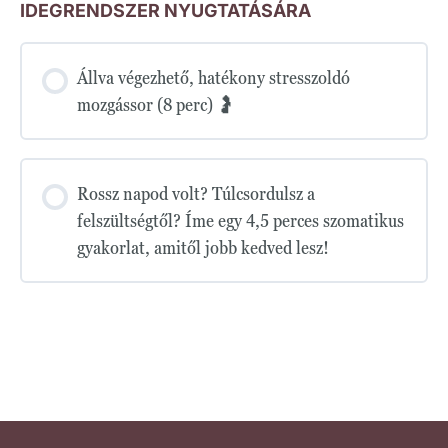
IDEGRENDSZER NYUGTATÁSÁRA
Állva végezhető, hatékony stresszoldó
mozgássor (8 perc) 🤰
Rossz napod volt? Túlcsordulsz a
felszültségtől? Íme egy 4,5 perces szomatikus
gyakorlat, amitől jobb kedved lesz!