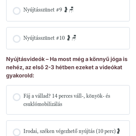
Nyújtásszünet #9 🤰🪑
Nyújtásszünet #10 🤰🪑
Nyújtásvideók – Ha most még a könnyű jóga is
nehéz, az első 2-3 hétben ezeket a videókat
gyakorold:
Fáj a vállad? 14 perces váll-, könyök- és
csuklómobilizálás
Irodai, széken végezhető nyújtás (10 perc)🤰