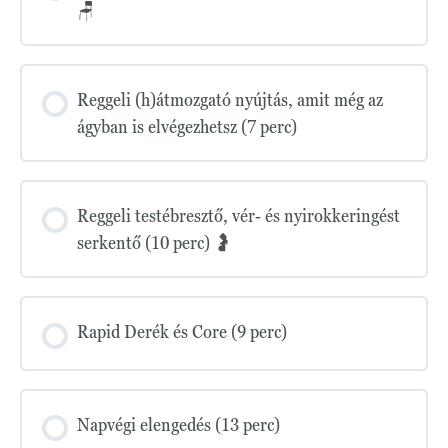
🪑
Reggeli (h)átmozgató nyújtás, amit még az
ágyban is elvégezhetsz (7 perc)
Reggeli testébresztő, vér- és nyirokkeringést
serkentő (10 perc) 🤰
Rapid Derék és Core (9 perc)
Napvégi elengedés (13 perc)