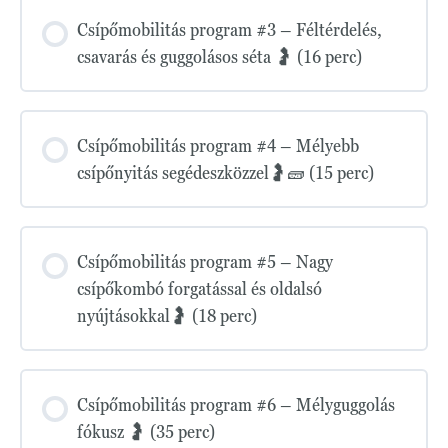
Csípőmobilitás program #3 – Féltérdelés,
csavarás és guggolásos séta 🤰 (16 perc)
Csípőmobilitás program #4 – Mélyebb
csípőnyitás segédeszközzel🤰🧱 (15 perc)
Csípőmobilitás program #5 – Nagy
csípőkombó forgatással és oldalsó
nyújtásokkal🤰 (18 perc)
Csípőmobilitás program #6 – Mélyguggolás
fókusz 🤰 (35 perc)