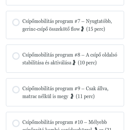
Csípőmobilitás program #7 – Nyugtatóbb,
gerinc-csípő összekötő flow🤰 (15 perc)
Csípőmobilitás program #8 – A csípő oldalsó
stabilitása és aktiválása🤰 (10 perc)
Csípőmobilitás program #9 – Csak állva,
matrac nélkül is megy 🤰 (11 perc)
Csípőmobilitás program #10 – Mélyebb
csípőnyitó kombó segédeszközzel 🤰🧱 (21