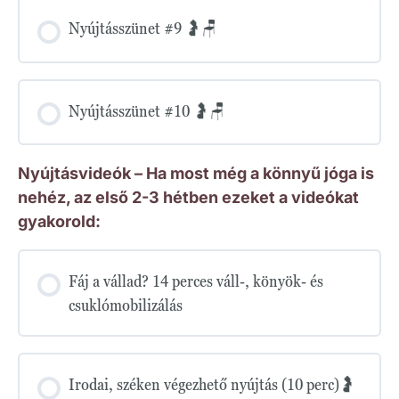
Nyújtásszünet #9 🤰🪑
Nyújtásszünet #10 🤰🪑
Nyújtásvideók – Ha most még a könnyű jóga is
nehéz, az első 2-3 hétben ezeket a videókat
gyakorold:
Fáj a vállad? 14 perces váll-, könyök- és
csuklómobilizálás
Irodai, széken végezhető nyújtás (10 perc)🤰