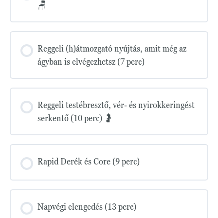
🪑
Reggeli (h)átmozgató nyújtás, amit még az
ágyban is elvégezhetsz (7 perc)
Reggeli testébresztő, vér- és nyirokkeringést
serkentő (10 perc) 🤰
Rapid Derék és Core (9 perc)
Napvégi elengedés (13 perc)