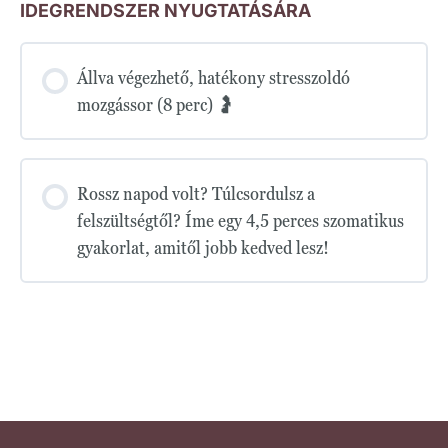
IDEGRENDSZER NYUGTATÁSÁRA
Állva végezhető, hatékony stresszoldó
mozgássor (8 perc) 🤰
Rossz napod volt? Túlcsordulsz a
felszültségtől? Íme egy 4,5 perces szomatikus
gyakorlat, amitől jobb kedved lesz!