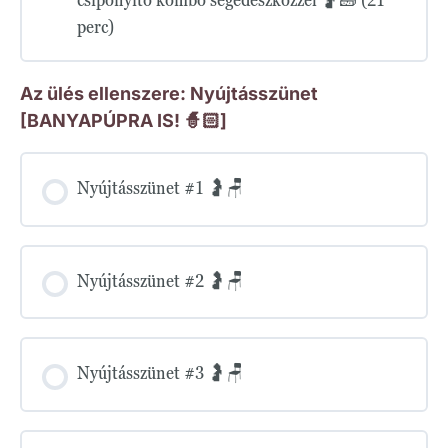
perc)
Az ülés ellenszere: Nyújtásszünet
[BANYAPÚPRA IS! 🧙🏻]
Nyújtásszünet #1 🤰🪑
Nyújtásszünet #2 🤰🪑
Nyújtásszünet #3 🤰🪑