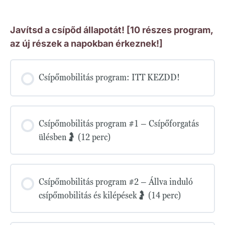
Javítsd a csípőd állapotát! [10 részes program,
az új részek a napokban érkeznek!]
Csípőmobilitás program: ITT KEZDD!
Csípőmobilitás program #1 – Csípőforgatás
ülésben🤰 (12 perc)
Csípőmobilitás program #2 – Állva induló
csípőmobilitás és kilépések🤰 (14 perc)