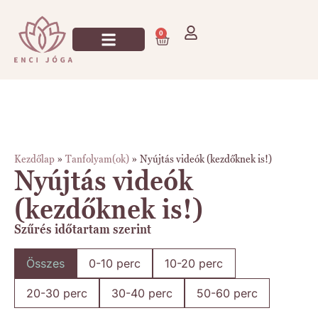
0
Jógázz Velem!
Kezdőlap
»
Tanfolyam(ok)
»
Nyújtás videók (kezdőknek is!)
Nyújtás videók
(kezdőknek is!)
Szűrés időtartam szerint
Összes
0-10 perc
10-20 perc
20-30 perc
30-40 perc
50-60 perc