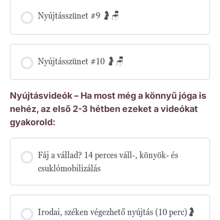
Nyújtásszünet #9 🤰🪑
Nyújtásszünet #10 🤰🪑
Nyújtásvideók – Ha most még a könnyű jóga is
nehéz, az első 2-3 hétben ezeket a videókat
gyakorold:
Fáj a vállad? 14 perces váll-, könyök- és
csuklómobilizálás
Irodai, széken végezhető nyújtás (10 perc)🤰