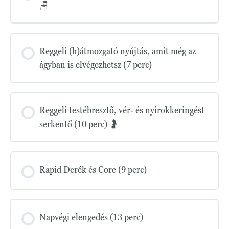
🪑
Reggeli (h)átmozgató nyújtás, amit még az
ágyban is elvégezhetsz (7 perc)
Reggeli testébresztő, vér- és nyirokkeringést
serkentő (10 perc) 🤰
Rapid Derék és Core (9 perc)
Napvégi elengedés (13 perc)