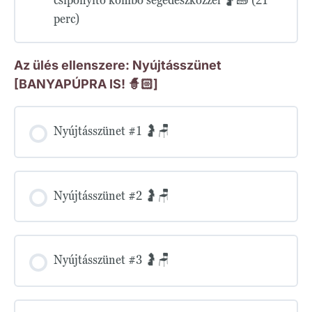
perc)
Az ülés ellenszere: Nyújtásszünet
[BANYAPÚPRA IS! 🧙🏻]
Nyújtásszünet #1 🤰🪑
Nyújtásszünet #2 🤰🪑
Nyújtásszünet #3 🤰🪑