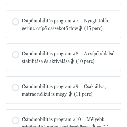
Csípőmobilitás program #7 – Nyugtatóbb,
gerinc-csípő összekötő flow🤰 (15 perc)
Csípőmobilitás program #8 – A csípő oldalsó
stabilitása és aktiválása🤰 (10 perc)
Csípőmobilitás program #9 – Csak állva,
matrac nélkül is megy 🤰 (11 perc)
Csípőmobilitás program #10 – Mélyebb
csípőnyitó kombó segédeszközzel 🤰🧱 (21