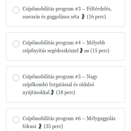
Csípőmobilitás program #3 – Féltérdelés,
csavarás és guggolásos séta 🤰 (16 perc)
Csípőmobilitás program #4 – Mélyebb
csípőnyitás segédeszközzel🤰🧱 (15 perc)
Csípőmobilitás program #5 – Nagy
csípőkombó forgatással és oldalsó
nyújtásokkal🤰 (18 perc)
Csípőmobilitás program #6 – Mélyguggolás
fókusz 🤰 (35 perc)