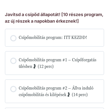
Javítsd a csípőd állapotát! [10 részes program,
az új részek a napokban érkeznek!]
Csípőmobilitás program: ITT KEZDD!
Csípőmobilitás program #1 – Csípőforgatás
ülésben🤰 (12 perc)
Csípőmobilitás program #2 – Állva induló
csípőmobilitás és kilépések🤰 (14 perc)