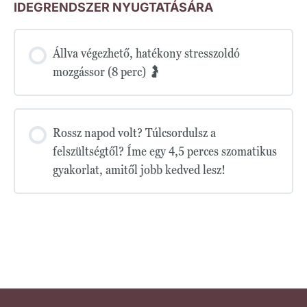
IDEGRENDSZER NYUGTATÁSÁRA
Állva végezhető, hatékony stresszoldó
mozgássor (8 perc) 🤰
Rossz napod volt? Túlcsordulsz a
felszültségtől? Íme egy 4,5 perces szomatikus
gyakorlat, amitől jobb kedved lesz!