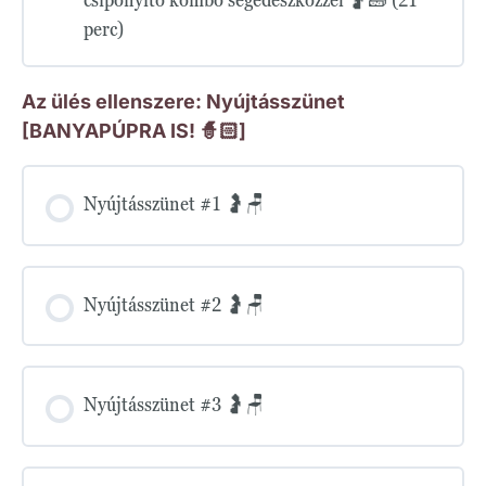
perc)
Az ülés ellenszere: Nyújtásszünet
[BANYAPÚPRA IS! 🧙🏻]
Nyújtásszünet #1 🤰🪑
Nyújtásszünet #2 🤰🪑
Nyújtásszünet #3 🤰🪑