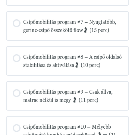
Csípőmobilitás program #7 – Nyugtatóbb,
gerinc-csípő összekötő flow🤰 (15 perc)
Csípőmobilitás program #8 – A csípő oldalsó
stabilitása és aktiválása🤰 (10 perc)
Csípőmobilitás program #9 – Csak állva,
matrac nélkül is megy 🤰 (11 perc)
Csípőmobilitás program #10 – Mélyebb
csípőnyitó kombó segédeszközzel 🤰🧱 (21