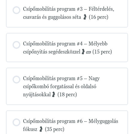
Csípőmobilitás program #3 – Féltérdelés,
csavarás és guggolásos séta 🤰 (16 perc)
Csípőmobilitás program #4 – Mélyebb
csípőnyitás segédeszközzel🤰🧱 (15 perc)
Csípőmobilitás program #5 – Nagy
csípőkombó forgatással és oldalsó
nyújtásokkal🤰 (18 perc)
Csípőmobilitás program #6 – Mélyguggolás
fókusz 🤰 (35 perc)