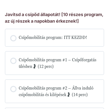
Javítsd a csípőd állapotát! [10 részes program,
az új részek a napokban érkeznek!]
Csípőmobilitás program: ITT KEZDD!
Csípőmobilitás program #1 – Csípőforgatás
ülésben🤰 (12 perc)
Csípőmobilitás program #2 – Állva induló
csípőmobilitás és kilépések🤰 (14 perc)