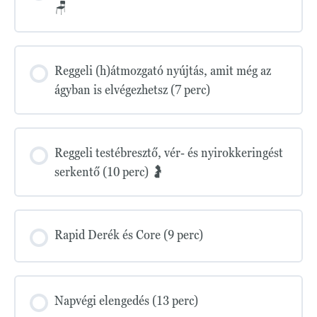
🪑
Reggeli (h)átmozgató nyújtás, amit még az
ágyban is elvégezhetsz (7 perc)
Reggeli testébresztő, vér- és nyirokkeringést
serkentő (10 perc) 🤰
Rapid Derék és Core (9 perc)
Napvégi elengedés (13 perc)