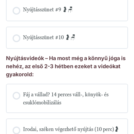
Nyújtásszünet #9 🤰🪑
Nyújtásszünet #10 🤰🪑
Nyújtásvideók – Ha most még a könnyű jóga is
nehéz, az első 2-3 hétben ezeket a videókat
gyakorold:
Fáj a vállad? 14 perces váll-, könyök- és
csuklómobilizálás
Irodai, széken végezhető nyújtás (10 perc)🤰