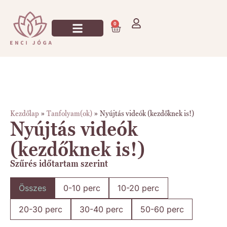
0
Jógázz Velem!
Kezdőlap
»
Tanfolyam(ok)
»
Nyújtás videók (kezdőknek is!)
Nyújtás videók
(kezdőknek is!)
Szűrés időtartam szerint
Összes
0-10 perc
10-20 perc
20-30 perc
30-40 perc
50-60 perc