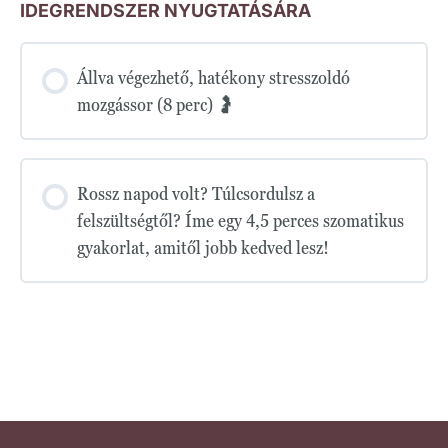
IDEGRENDSZER NYUGTATÁSÁRA
Állva végezhető, hatékony stresszoldó
mozgássor (8 perc) 🤰
Rossz napod volt? Túlcsordulsz a
felszültségtől? Íme egy 4,5 perces szomatikus
gyakorlat, amitől jobb kedved lesz!