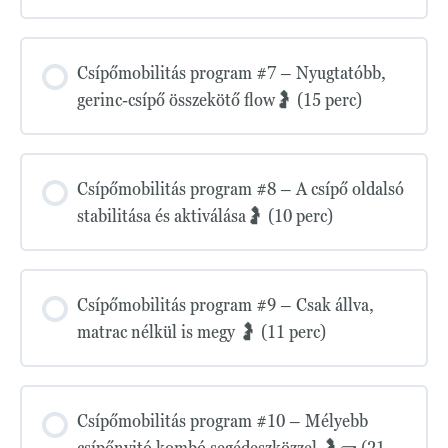
Csípőmobilitás program #7 – Nyugtatóbb,
gerinc-csípő összekötő flow🤰 (15 perc)
Csípőmobilitás program #8 – A csípő oldalsó
stabilitása és aktiválása🤰 (10 perc)
Csípőmobilitás program #9 – Csak állva,
matrac nélkül is megy 🤰 (11 perc)
Csípőmobilitás program #10 – Mélyebb
csípőnyitó kombó segédeszközzel 🤰🧱 (21