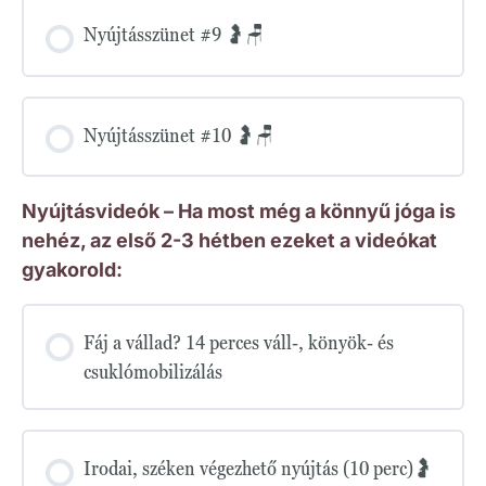
Nyújtásszünet #9 🤰🪑
Nyújtásszünet #10 🤰🪑
Nyújtásvideók – Ha most még a könnyű jóga is
nehéz, az első 2-3 hétben ezeket a videókat
gyakorold:
Fáj a vállad? 14 perces váll-, könyök- és
csuklómobilizálás
Irodai, széken végezhető nyújtás (10 perc)🤰