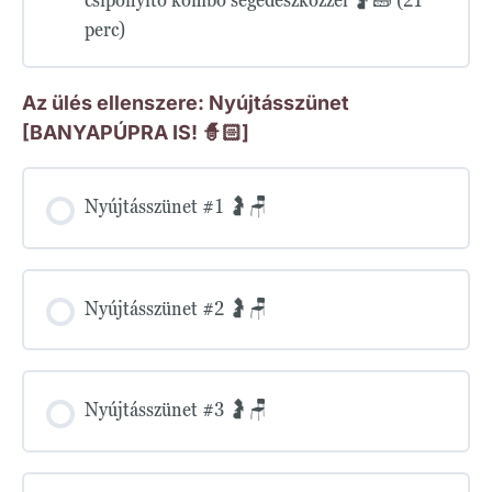
perc)
Az ülés ellenszere: Nyújtásszünet
[BANYAPÚPRA IS! 🧙🏻]
Nyújtásszünet #1 🤰🪑
Nyújtásszünet #2 🤰🪑
Nyújtásszünet #3 🤰🪑