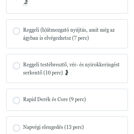
🪑
Reggeli (h)átmozgató nyújtás, amit még az
ágyban is elvégezhetsz (7 perc)
Reggeli testébresztő, vér- és nyirokkeringést
serkentő (10 perc) 🤰
Rapid Derék és Core (9 perc)
Napvégi elengedés (13 perc)