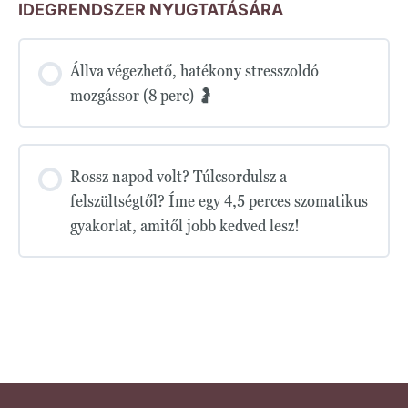
IDEGRENDSZER NYUGTATÁSÁRA
Állva végezhető, hatékony stresszoldó
mozgássor (8 perc) 🤰
Rossz napod volt? Túlcsordulsz a
felszültségtől? Íme egy 4,5 perces szomatikus
gyakorlat, amitől jobb kedved lesz!