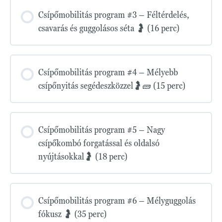
Csípőmobilitás program #3 – Féltérdelés,
csavarás és guggolásos séta 🤰 (16 perc)
Csípőmobilitás program #4 – Mélyebb
csípőnyitás segédeszközzel🤰🧱 (15 perc)
Csípőmobilitás program #5 – Nagy
csípőkombó forgatással és oldalsó
nyújtásokkal🤰 (18 perc)
Csípőmobilitás program #6 – Mélyguggolás
fókusz 🤰 (35 perc)