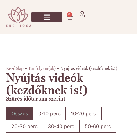
0
Jógázz Velem!
Kezdőlap
»
Tanfolyam(ok)
»
Nyújtás videók (kezdőknek is!)
Nyújtás videók
(kezdőknek is!)
Szűrés időtartam szerint
Összes
0-10 perc
10-20 perc
20-30 perc
30-40 perc
50-60 perc