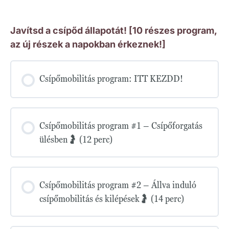
Javítsd a csípőd állapotát! [10 részes program,
az új részek a napokban érkeznek!]
Csípőmobilitás program: ITT KEZDD!
Csípőmobilitás program #1 – Csípőforgatás
ülésben🤰 (12 perc)
Csípőmobilitás program #2 – Állva induló
csípőmobilitás és kilépések🤰 (14 perc)