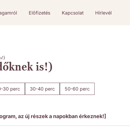
agamról
Előfizetés
Kapcsolat
Hírlevél
s!)
dőknek is!)
0-30 perc
30-40 perc
50-60 perc
program, az új részek a napokban érkeznek!]