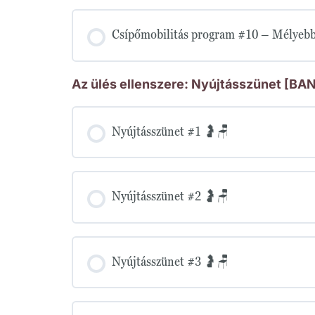
Csípőmobilitás program #10 – Mélyebb 
Az ülés ellenszere: Nyújtásszünet [BA
Nyújtásszünet #1 🤰🪑
Nyújtásszünet #2 🤰🪑
Nyújtásszünet #3 🤰🪑