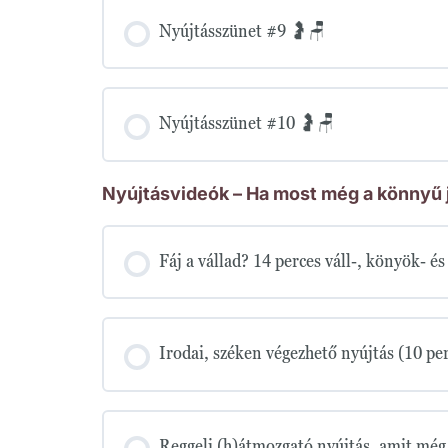
Nyújtásszünet #9 🤰🪑
Nyújtásszünet #10 🤰🪑
Nyújtásvideók – Ha most még a könnyű j
Fáj a vállad? 14 perces váll-, könyök- é
Irodai, széken végezhető nyújtás (10 pe
Reggeli (h)átmozgató nyújtás, amit még 