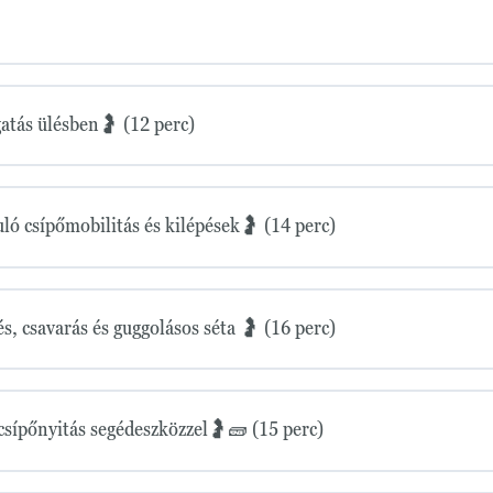
atás ülésben🤰 (12 perc)
ló csípőmobilitás és kilépések🤰 (14 perc)
, csavarás és guggolásos séta 🤰 (16 perc)
sípőnyitás segédeszközzel🤰🧱 (15 perc)