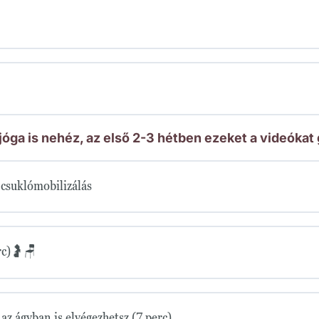
óga is nehéz, az első 2-3 hétben ezeket a videókat
s csuklómobilizálás
rc)🤰🪑
az ágyban is elvégezhetsz (7 perc)