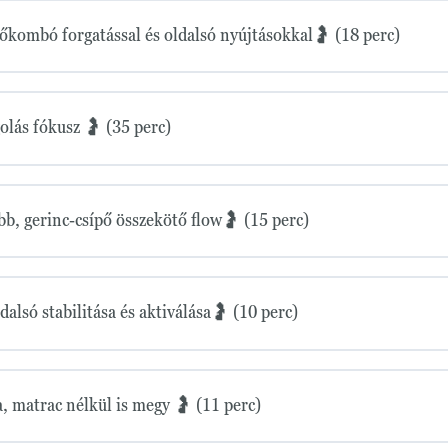
kombó forgatással és oldalsó nyújtásokkal🤰 (18 perc)
lás fókusz 🤰 (35 perc)
, gerinc-csípő összekötő flow🤰 (15 perc)
alsó stabilitása és aktiválása🤰 (10 perc)
, matrac nélkül is megy 🤰 (11 perc)