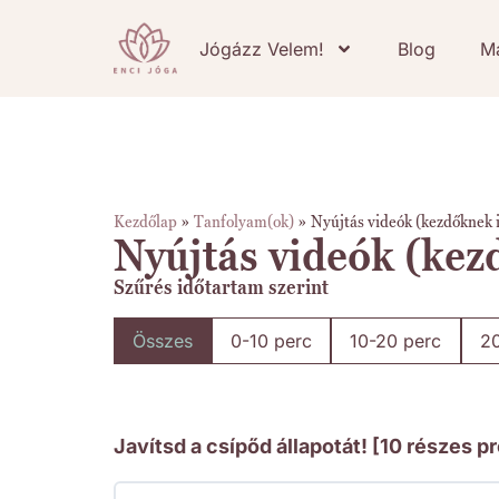
Jógázz Velem!
Blog
M
Kezdőlap
»
Tanfolyam(ok)
»
Nyújtás videók (kezdőknek i
Nyújtás videók (kez
Szűrés időtartam szerint
Összes
0-10 perc
10-20 perc
2
Javítsd a csípőd állapotát! [10 részes 