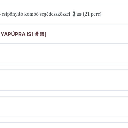
csípőnyitó kombó segédeszközzel 🤰🧱 (21 perc)
NYAPÚPRA IS! 🧙🏻]